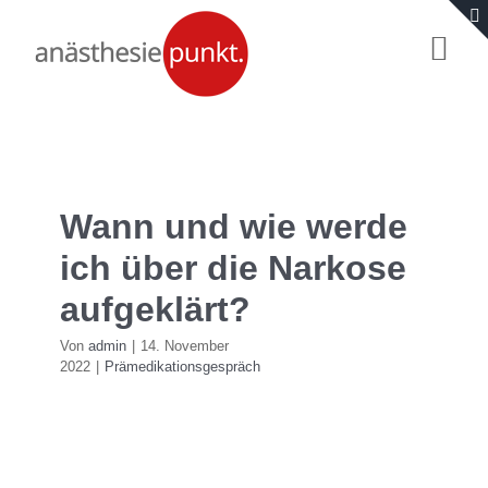
Zum
Togg
Inhalt
Navi
springen
Start
Fragen & Antworten
Wann und wie werde
ich über die Narkose
Für Eltern
aufgeklärt?
Für Ärzte
Von
admin
|
14. November
2022
|
Prämedikationsgespräch
Wir
Kontakt