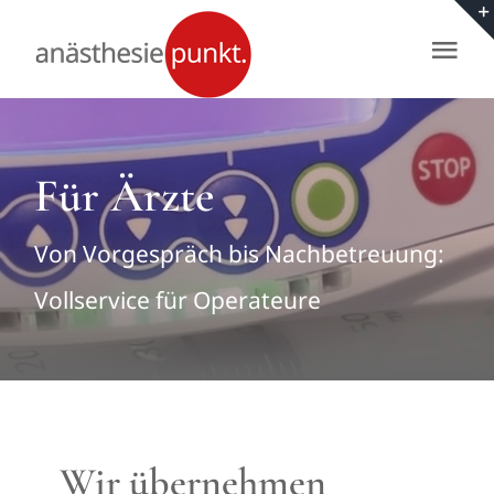
Zum
Inhalt
Tog
springen
Nav
Start
Für Ärzte
Fragen & Antworten
Von Vorgespräch bis Nachbetreuung:
Für Eltern
Vollservice für Operateure
Für Ärzte
Wir
Wir übernehmen
Kontakt