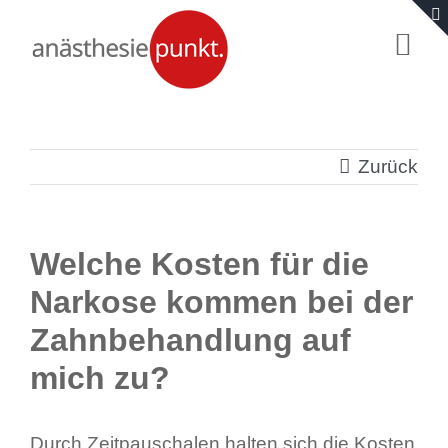
Zum
Togg
Inhalt
Navi
springen
Start
Zurück
Fragen & Antworten
Für Eltern
Welche Kosten für die
Narkose kommen bei der
Für Ärzte
Zahnbehandlung auf
mich zu?
Wir
Kontakt
Durch Zeitpauschalen halten sich die Kosten