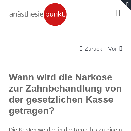
Zum
Togg
Inhalt
Navi
springen
Start
Zurück
Vor
Fragen & Antworten
Für Eltern
Wann wird die Narkose
zur Zahnbehandlung von
Für Ärzte
der gesetzlichen Kasse
getragen?
Wir
Kontakt
Die Kosten werden in der Regel bis zu einem