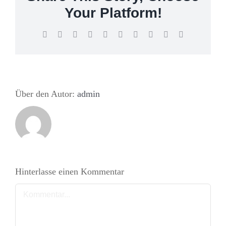
Your Platform!
Facebook
Twitter
Reddit
LinkedIn
WhatsApp
Tumblr
Pinterest
Vk
Xing
E-
Mail
Über den Autor:
admin
Hinterlasse einen Kommentar
Kommentar