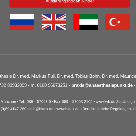
Aufklärungsbogen Kinder
sthesie Dr. med. Markus Full, Dr. med. Tobias Bohn, Dr. med. Mauri
09732 89933099 • m. 0160 96873251 •
praxis@anaesthesiepunkt.de
 München • Tel.: 089 – 57093-0 • Fax: 089 – 57093-2105 • www.kvb.de Zuständi
9 (0)89 4147-280 • info@blaek.de • www.blaek.de • Berufsrechtliche Regelungen si