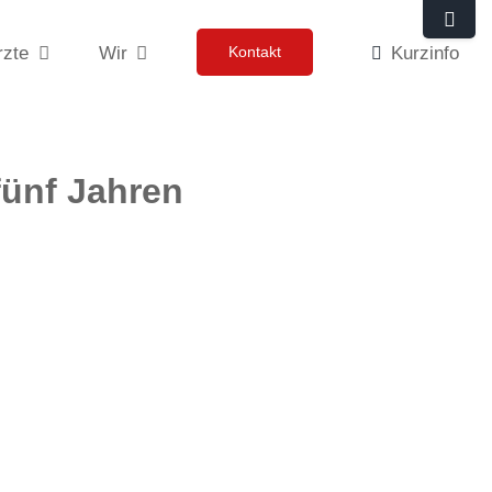
Toggle
rzte
Wir
Kontakt
Kurzinfo
Sliding
Bar
Area
fünf Jahren